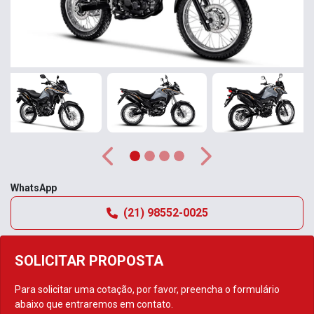
Anterior
Próximo
WhatsApp
(21) 98552-0025
SOLICITAR PROPOSTA
Para solicitar uma cotação, por favor, preencha o formulário
abaixo que entraremos em contato.