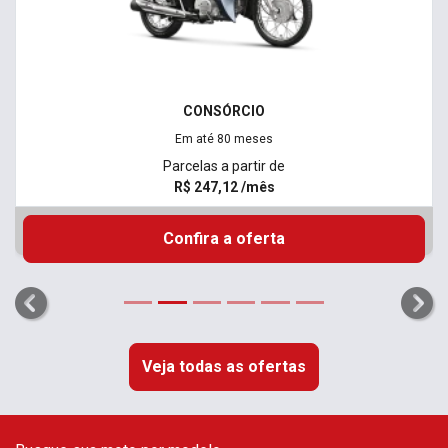
CONSÓRCIO
Em até 80 meses
Parcelas a partir de
R$ 247,12 /mês
Confira a oferta
templates.template-01.components.carousel.texts.control_
temp
Veja todas as ofertas