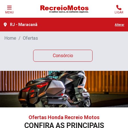
MENU
LIGAR
RJ - Maracanã
Alterar
Home
Ofertas
Consórcio
Ofertas Honda Recreio Motos
CONFIRA AS PRINCIPAIS