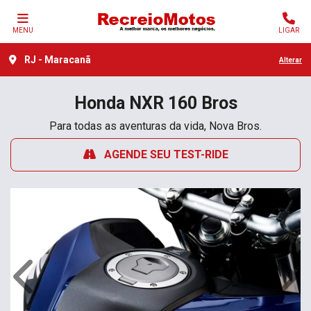
MENU
LIGAR
RJ - Maracanã
Alterar
Honda
NXR 160 Bros
Para todas as aventuras da vida, Nova Bros.
AGENDE SEU TEST-RIDE
Anterior
Próx