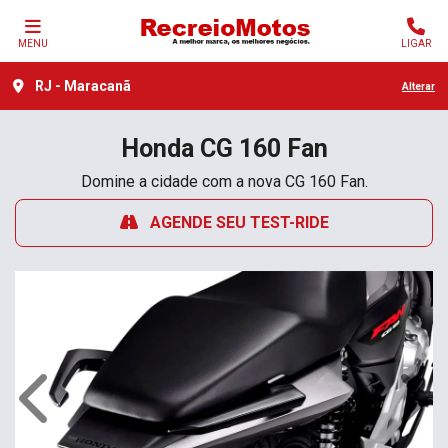
MENU
LIGAR
RJ - Maracanã
Alterar
Honda
CG 160 Fan
Domine a cidade com a nova CG 160 Fan.
AGENDE SEU TEST-RIDE
Anterior
Próx