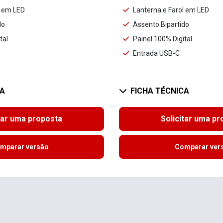
l em LED
Lanterna e Farol em LED
do
Assento Bipartido
tal
Painel 100% Digital
Entrada USB-C
CA
FICHA TÉCNICA
tar uma proposta
Solicitar uma p
mparar versão
Comparar ver