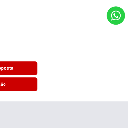
roposta
são