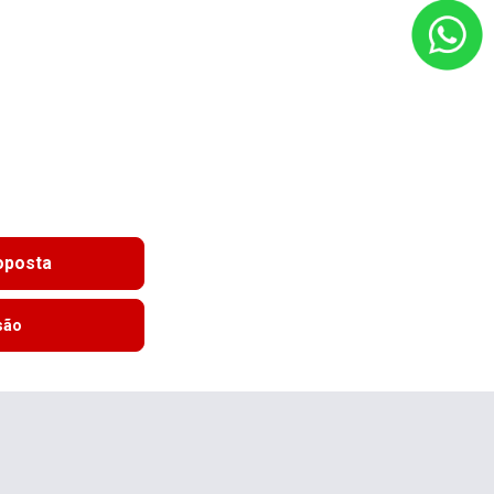
roposta
são