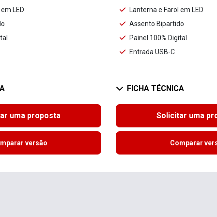
l em LED
Lanterna e Farol em LED
do
Assento Bipartido
tal
Painel 100% Digital
Entrada USB-C
CA
FICHA TÉCNICA
tar uma proposta
Solicitar uma p
mparar versão
Comparar ver