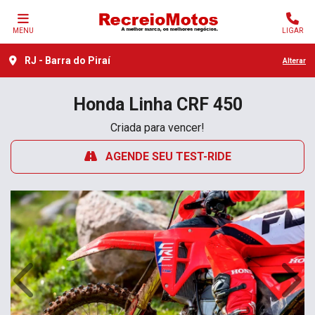
MENU
LIGAR
RJ - Barra do Piraí
Alterar
Honda
Linha CRF 450
Criada para vencer!
AGENDE SEU TEST-RIDE
Anterior
Próx