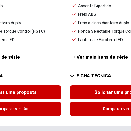
do
Assento Bipartido
Freio ABS
nteiro duplo
Freio a disco dianteiro duplo
e Torque Control (HSTC)
Honda Selectable Torque Co
l em LED
Lanterna e Farol em LED
 de série
+ Ver mais itens de série
CA
FICHA TÉCNICA
tar uma proposta
Solicitar uma p
mparar versão
Comparar ver