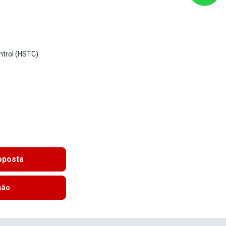
ntrol (HSTC)
roposta
são