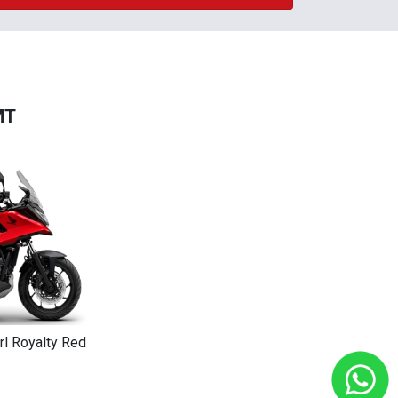
MT
rl Royalty Red