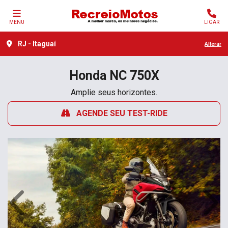
MENU
LIGAR
RJ - Itaguaí
Alterar
Honda
NC 750X
Amplie seus horizontes.
AGENDE SEU TEST-RIDE
Anterior
Próx