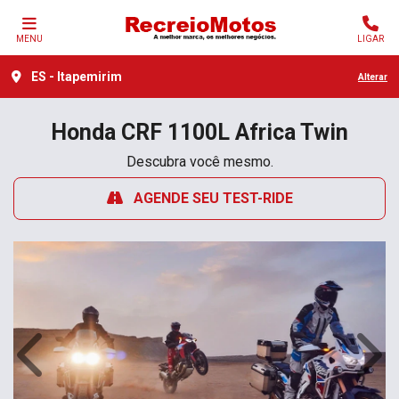
MENU
LIGAR
ES - Itapemirim
Alterar
Honda
CRF 1100L Africa Twin
Descubra você mesmo.
AGENDE SEU TEST-RIDE
Anterior
Próx