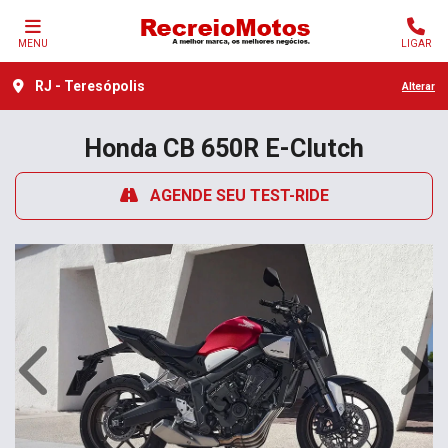
MENU
LIGAR
RJ - Teresópolis
Alterar
Honda
CB 650R E-Clutch
AGENDE SEU TEST-RIDE
Anterior
Próx