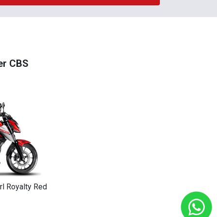
er CBS
rl Royalty Red