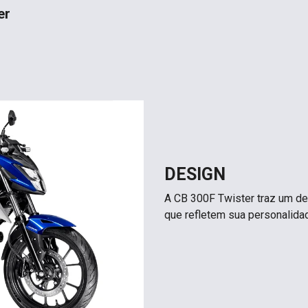
er
DESIGN
A CB 300F Twister traz um de
que refletem sua personalidad