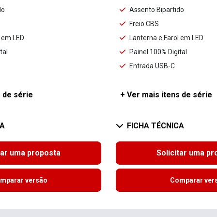
do
Assento Bipartido
Freio CBS
l em LED
Lanterna e Farol em LED
tal
Painel 100% Digital
Entrada USB-C
 de série
+ Ver mais itens de série
CA
FICHA TÉCNICA
tar uma proposta
Solicitar uma p
mparar versão
Comparar ver