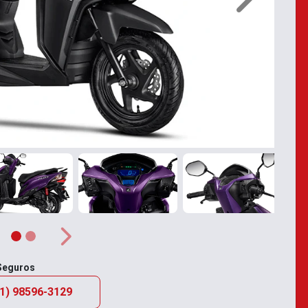
Próximo
rior
Próximo
 Seguros
21) 98596-3129