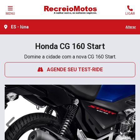
MENU
LIGAR
ES - Iúna
Alterar
Honda
CG 160 Start
Domine a cidade com a nova CG 160 Start.
AGENDE SEU TEST-RIDE
Anterior
Próx