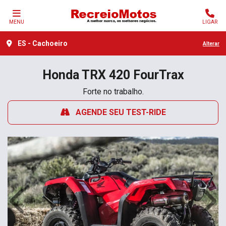
MENU
LIGAR
ES - Cachoeiro
Alterar
Honda
TRX 420 FourTrax
Forte no trabalho.
AGENDE SEU TEST-RIDE
Anterior
Próx