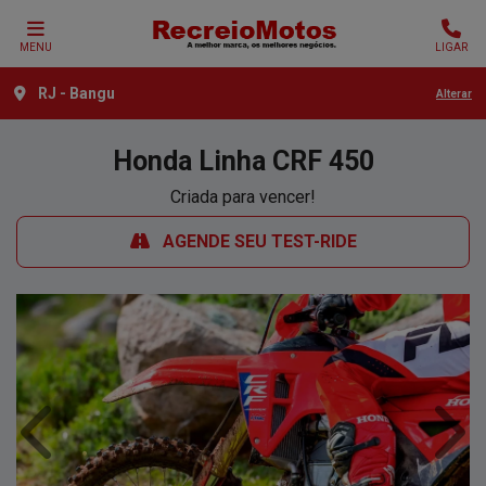
MENU
LIGAR
RJ - Bangu
Alterar
Honda
Linha CRF 450
Criada para vencer!
AGENDE SEU TEST-RIDE
Anterior
Próx